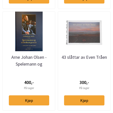
Arne Johan Olsen -
43 slåttar av Even Tråen
Spelemann og
slåttekomponist
400,-
300,-
På lager
På lager
Kjøp
Kjøp