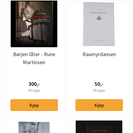
Børjen-låter - Rune
Raumyrdansen
Martinsen
300,-
50,-
På lager
På lager
Kjøp
Kjøp