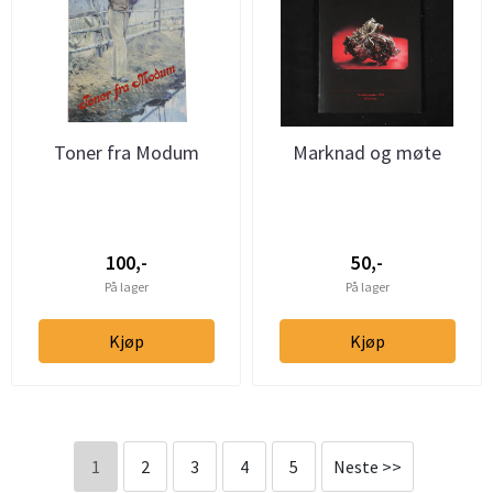
Toner fra Modum
Marknad og møte
100,-
50,-
På lager
På lager
Kjøp
Kjøp
1
2
3
4
5
Neste >>