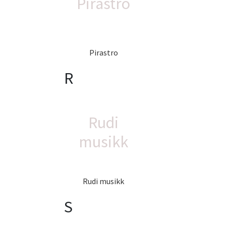
Pirastro
Pirastro
R
Rudi
musikk
Rudi musikk
S