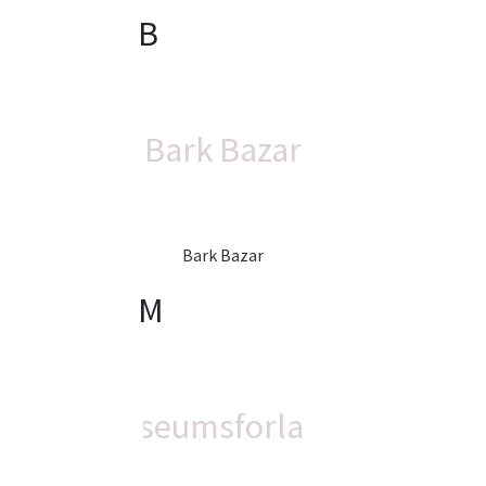
B
Bark Bazar
Bark Bazar
M
Museumsforlaget