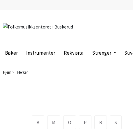
Bøker
Instrumenter
Rekvisita
Strenger
Suv
Hjem
Merker
B
M
O
P
R
S