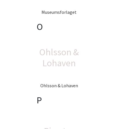
Museumsforlaget
O
Ohlsson &
Lohaven
Ohlsson & Lohaven
P