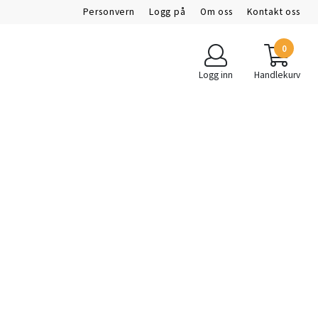
Personvern
Logg på
Om oss
Kontakt oss
0
Logg inn
Handlekurv